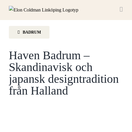
Fortsätt
till
innehållet
BADRUM
Haven Badrum –
Skandinavisk och
japansk designtradition
från Halland