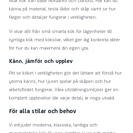
visar kök från både Nordanro och Lidhults. Här kan du
känna på material, testa lådor och skåp samt se hur
färger och detaljer fungerar i verkligheten.
Vi visar allt från små smarta kök för lägenheter till
rymliga kök med köksöar, vilket ger dig konkreta idéer
för hur du kan maximera din egen yta.
Känn, jämför och upplev
Att se köket i verkligheten gör det lättare att förstå hur
ytorna känns, hur ljuset spelar på skåpen och hur
arbetsflödet fungerar. Våra utställningsmiljöer ger en
komplett upplevelse där varje detalj är noga utvald.
För alla stilar och behov
Vi erbjuder moderna, klassiska, lantliga och