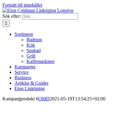
Fortsätt till innehållet
Sök efter:
Sortiment
Badrum
Kök
Spabad
Grill
Kaffemaskiner
Kampanjer
Service
Business
Artiklar & Guider
Elon Linköping
Kampanjprodukt 6
OMD
2021-05-19T13:54:25+02:00