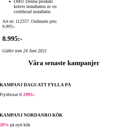
OBS! Denna produkt
kräver installation av en
certifierad installatör.
Art nr: 112557. Ordinarie pris:
9.995:-
8.995:-
Gäller tom 24 Juni 2021
Våra senaste kampanjer
KAMPANJ DAGS ATT FYLLA PÅ
Frysboxar fr
2995:-
KAMPANJ NORDANRO KÖK
20%
på nytt kök